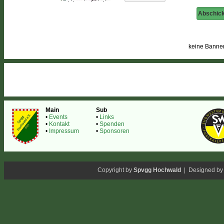
keine Banne
Main
Sub
•
Events
•
Links
•
Kontakt
•
Spenden
•
Impressum
•
Sponsoren
Copyright by
Spvgg Hochwald
| Designed b