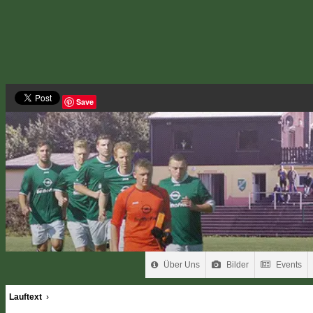
Save
Über Uns
Bilder
Events
Lauftext
›